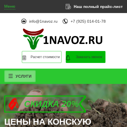
Меню
Наш полный прайс-лист
info@1navoz.ru
+7 (925) 014-01-78
Расчет стоимости
Заказать звонок
УСЛУГИ
СКИДКА 20%
СКИДКА 20%
СКИДКА 20%
ЦЕНЫ НА КОНСКУЮ
ЦЕНЫ НА КОНСКУЮ
ЦЕНЫ НА КОНСКУЮ