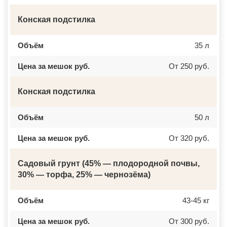
ДОМОДЕДОВО
ЧЕРКЕССК
ДОРОХОВО
ЖЕЛЕЗНОГОРСК
Конская подстилка
ДРЕЗНА
АСБЕСТ
ДРУЖБА
БОРИСОГЛЕБСК
ДУБКИ
БУЗУЛУК
Объём
35 л
ДУБНА
ЕССЕНТУКИ
ДУБОВАЯ РОЩА
КАНСК
ЕГОРЬЕВСК
ТОСНО
Цена за мешок руб.
От 250 руб.
ЖЕЛЕЗНОДОРОЖНЫЙ
ЭЛИСТА
ЖИЛЕВО
ХАСАВЮРТ
ЖУКОВСКИЙ
УХТА
Конская подстилка
ЗАГОРЯНСКИЙ
НОРИЛЬСК
ЗАПРУДНЯ
РЕЖ
ЗАРАЙСК
НОВОАЛТАЙСК
Объём
50 л
ЗАРЕЧЬЕ
НЕВИННОМЫССК
ЗВЕНИГОРОД
ГОРНО АЛТАЙСК
ЗЕЛЕНОГРАД
КИНЕШМА
Цена за мешок руб.
От 320 руб.
ЗЕЛЕНОГРАДСКИЙ
СЕРОВ
ЗНАМЯ ОКТЯБРЯ
АЛЬМЕТЬЕВСК
ИВАНТЕЕВКА
ГРОЗНЫЙ
Садовый грунт (45% — плодородной почвы,
ИКША
ЗЛАТОУСТ
30% — торфа, 25% — чернозёма)
ИСТРА
НОВОЧЕБОКСАРСК
КАЛИНИНЕЦ
МИРНЫЙ
КАШИРА
ГЕОРГИЕВСК
КИЕВСКИЙ
Объём
НОВОКУЙБЫШЕВСК
43-45 кг
КЛИМОВСК
МИНЕРАЛЬНЫЕ ВОДЫ
КЛИН
ЕЛАБУГА
Цена за мешок руб.
От 300 руб.
КЛЯЗЬМА
ЕЛЕЦ