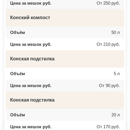
Цена за мешок руб.
От 250 руб.
ВЕРЕЙКА
МИАСС
ВЕРЕЯ
НАЛЬЧИК
ВЕРХНЕЕ МЯЧКОВО
УССУРИЙСК
ВЕРХОВЬЕ
КАМЕНСК ШАХТИНСКИЙ
Конский компост
ВИДНОЕ
КРАСНОЕ СЕЛО
ВИШНЯКОВСКИЕ ДАЧИ
ОРСК
ВЛАСЬЕВО
БЕРЕЗНИКИ
Объём
50 л
ВНУКОВО
ЯКУТСК
ВОЛОКОЛАМСК
КАМЕНСК УРАЛЬСКИЙ
Цена за мешок руб.
От 210 руб.
ВОРОНОВО
БАЛАБАНОВО
ВОСКРЕСЕНСК
ВОЛОСОВО
ВОСТОЧНЫЙ
СЕРТОЛОВО
Конская подстилка
ВОСТРЯКОВО
ПЕРВОУРАЛЬСК
ВОСХОД
КИНЕЛЬ
ВЫСОКОВСК
НЕФТЕКАМСК
ГАЗОПРОВОД
БОГОРОДСК
Объём
5 л
ГЛАГОЛЕВО
АРТЕМ
ГЛЕБОВСКИЙ
ГОРЯЧИЙ КЛЮЧ
Цена за мешок руб.
От 90 руб.
ГОЛИЦИНО
БОРОВИЧИ
ГОРКИ ЛЕНИНСКИЕ
ХАНТЫ МАНСИЙСК
ГОРКИ-10
ДМИТРИЕВ
Конская подстилка
ДАВЫДОВО
ПЕТРОПАВЛОВСК КАМЧАТСКИЙ
ДЕДЕНЕВО
АПШЕРОНСК
ДЕДОВСК
ВЕЛИКИЕ ЛУКИ
ДЕМИХОВО
Объём
ЛОМОНОСОВ
20 л
ДЗЕРЖИНСКИЙ
НИЖНЕКАМСК
ДМИТРОВ
КАСПИЙСК
Цена за мешок руб.
От 170 руб.
ДОЛГОПРУДНЫЙ
АЧИНСК