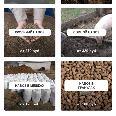
ПОСЕЛОК БИОКОМБИНАТА
НЯГАНЬ
ПОСЕЛОК БОЛЬШЕВИК
МЕЛЕУЗ
ПОСЕЛОК ВОЛОДАРСКОГО
КОЛЬЧУГИНО
ПОСЕЛОК ВОРОВСКОГО
КАМЫШИН
ПОСЕЛОК ИМ. ЦЮРУПЫ
ТИХВИН
ПОСЕЛОК ЛЕСНЫЕ ПОЛЯНЫ
НОВОШАХТИНСК
ПОСЕЛОК ЛМС
ВОЛЬСК
МОСРЕНТГЕН
КОНАКОВО
КРОЛИЧИЙ НАВОЗ
СВИНОЙ НАВОЗ
ПРАВДИНСКИЙ
САРАПУЛ
ПРИВОКЗАЛЬНЫЙ
КОМСОМОЛЬСК НА АМУРЕ
ПРОЛЕТАРСКИЙ
КИЗИЛЮРТ
ПРОТВИНО
МИХАЙЛОВСК
от 270 руб
от 320 руб
ПТИЧНОЕ
ПЕТУШКИ
ПУЧКОВО
ПРИМОРСКО АХТАРСК
ПУШКИНО
ЛЕСОСИБИРСК
ПУЩИНО
БУДЕННОВСК
РАДОВИЦКИЙ
КАЛЯЗИН
РАЗВИЛКА
ГЛАЗОВ
РАМЕНСКОЕ
РУБЦОВСК
РАССУДОВО
ГУБКИН
НАВОЗ В
РАСТОРОПОВО
КЛИНЦЫ
НАВОЗ В МЕШКАХ
ГРАНУЛАХ
РЕММАШ
УСМАНЬ
РЕУТОВ
КУНГУР
РЕЧИЦЫ
КАЧКАНАР
РЕШЕТНИКОВО
КОЗЕЛЬСК
от 120 руб
от 160 руб
РЖАВКИ
ШАРЬЯ
РОГАЧЕВО
ЧИСТОПОЛЬ
РОГОЗИНО
ЕФРЕМОВ