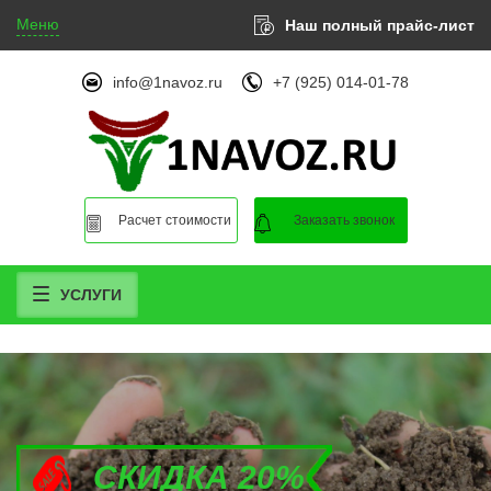
Меню
Наш полный прайс-лист
info@1navoz.ru
+7 (925) 014-01-78
Расчет стоимости
Заказать звонок
УСЛУГИ
СКИДКА 20%
СКИДКА 20%
СКИДКА 20%