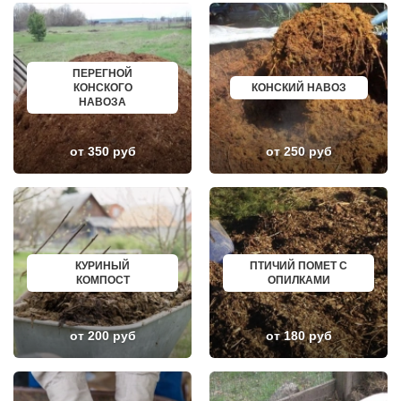
ГЛАГОЛЕВО
АРТЕМ
ГЛЕБОВСКИЙ
ГОРЯЧИЙ КЛЮЧ
ГОЛИЦИНО
БОРОВИЧИ
ГОРКИ ЛЕНИНСКИЕ
ХАНТЫ МАНСИЙСК
ГОРКИ-10
ДМИТРИЕВ
ПЕРЕГНОЙ
ДАВЫДОВО
ПЕТРОПАВЛОВСК КАМЧАТСКИЙ
КОНСКОГО
КОНСКИЙ НАВОЗ
ДЕДЕНЕВО
АПШЕРОНСК
НАВОЗА
ДЕДОВСК
ВЕЛИКИЕ ЛУКИ
ДЕМИХОВО
ЛОМОНОСОВ
ДЗЕРЖИНСКИЙ
НИЖНЕКАМСК
ДМИТРОВ
КАСПИЙСК
от 350 руб
от 250 руб
ДОЛГОПРУДНЫЙ
АЧИНСК
ДОМОДЕДОВО
ЧЕРКЕССК
ДОРОХОВО
ЖЕЛЕЗНОГОРСК
ДРЕЗНА
АСБЕСТ
ДРУЖБА
БОРИСОГЛЕБСК
ДУБКИ
БУЗУЛУК
ДУБНА
ЕССЕНТУКИ
ДУБОВАЯ РОЩА
КАНСК
КУРИНЫЙ
ПТИЧИЙ ПОМЕТ С
ЕГОРЬЕВСК
ТОСНО
КОМПОСТ
ОПИЛКАМИ
ЖЕЛЕЗНОДОРОЖНЫЙ
ЭЛИСТА
ЖИЛЕВО
ХАСАВЮРТ
ЖУКОВСКИЙ
УХТА
от 200 руб
от 180 руб
ЗАГОРЯНСКИЙ
НОРИЛЬСК
ЗАПРУДНЯ
РЕЖ
ЗАРАЙСК
НОВОАЛТАЙСК
ЗАРЕЧЬЕ
НЕВИННОМЫССК
ЗВЕНИГОРОД
ГОРНО АЛТАЙСК