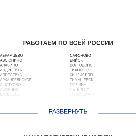
РАБОТАЕМ ПО ВСЕЙ РОССИИ
АБРАМЦЕВО
САФОНОВО
АВСЮНИНО
БИЙСК
АЛАБИНО
ВОЛГОДОНСК
АНДРЕЕВКА
ТИХОРЕЦК
АПРЕЛЕВКА
КИНГИСЕПП
АРХАНГЕЛЬСКОЕ
ТИМАШЕВСК
АШИТКОВО
ГАТЧИНА
АШУКИНО
ПЕТЕРГОФ
БАКШЕЕВО
ГУЛЬКЕВИЧИ
БАЛАШИХА
ВЫКСА
БАРВИХА
БЕРЕЗОВСКИЙ
БАРЫБИНО
ВЫБОРГ
БЕЛООЗЕРСКИЙ
ТУАПСЕ
БЕЛООМУТ
ЗИМА
БЕЛЫЕ СТОЛБЫ
БРАТСК
БОГОРОДСКОЕ
СЕВЕРОДВИНСК
БОЛЬШИЕ ВЯЗЕМЫ
БАЛАКОВО