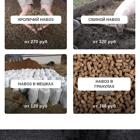
ЗЕЛЕНОГРАД
КИНЕШМА
ЗЕЛЕНОГРАДСКИЙ
СЕРОВ
ЗНАМЯ ОКТЯБРЯ
АЛЬМЕТЬЕВСК
ИВАНТЕЕВКА
ГРОЗНЫЙ
КРОЛИЧИЙ НАВОЗ
СВИНОЙ НАВОЗ
ИКША
ЗЛАТОУСТ
ИСТРА
НОВОЧЕБОКСАРСК
КАЛИНИНЕЦ
МИРНЫЙ
КАШИРА
ГЕОРГИЕВСК
от 270 руб
от 320 руб
КИЕВСКИЙ
НОВОКУЙБЫШЕВСК
КЛИМОВСК
МИНЕРАЛЬНЫЕ ВОДЫ
КЛИН
ЕЛАБУГА
КЛЯЗЬМА
ЕЛЕЦ
КНУТОВО
ПАВЛОВО
КОЖИНО
КИСЛОВОДСК
КОКОШКИНО
КРОПОТКИН
КОЛЮБАКИНО
УСОЛЬЕ
НАВОЗ В
КОММУНАРКА
НИЖНЕВАРТОВСК
НАВОЗ В МЕШКАХ
ГРАНУЛАХ
КОНСТАНТИНОВО
КОРЕНОВСК
КОРЕНЕВО
ПИОНЕРСКИЙ
КОРОЛЕВ
КИРИШИ
КОСИНО
САРОВ
от 120 руб
от 160 руб
КОТЕЛЬНИКИ
ЧАПАЕВСК
КРАСКОВО
АЛЕКСИН
КРАСНАЯ ПАХРА
БЕЛОРЕЧЕНСК
КРАСНОАРМЕЙСК
БОЛЬШОЙ КАМЕНЬ
КРАСНОГОРСК
КИРЖАЧ
КРАСНОЗАВОДСК
ПРИОЗЕРСК
КРАСНОЗНАМЕНСК
САЛЬСК