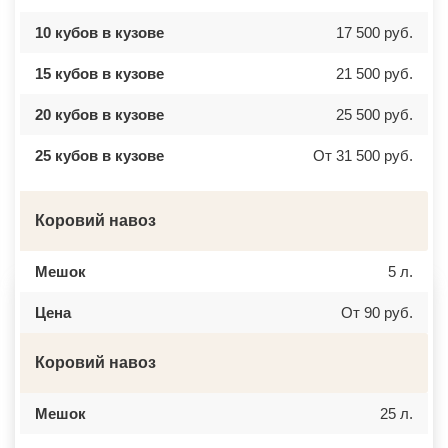
ВАТУТИНКИ
ЧАЙКОВСКИЙ
ВЕРБИЛКИ
НОВОЧЕРКАССК
10 кубов в кузове
17 500 руб.
ВЕРЕЙКА
МИАСС
ВЕРЕЯ
НАЛЬЧИК
ВЕРХНЕЕ МЯЧКОВО
УССУРИЙСК
15 кубов в кузове
21 500 руб.
ВЕРХОВЬЕ
КАМЕНСК ШАХТИНСКИЙ
ВИДНОЕ
КРАСНОЕ СЕЛО
ВИШНЯКОВСКИЕ ДАЧИ
ОРСК
20 кубов в кузове
25 500 руб.
ВЛАСЬЕВО
БЕРЕЗНИКИ
ВНУКОВО
ЯКУТСК
25 кубов в кузове
От 31 500 руб.
ВОЛОКОЛАМСК
КАМЕНСК УРАЛЬСКИЙ
ВОРОНОВО
БАЛАБАНОВО
ВОСКРЕСЕНСК
ВОЛОСОВО
ВОСТОЧНЫЙ
СЕРТОЛОВО
Коровий навоз
ВОСТРЯКОВО
ПЕРВОУРАЛЬСК
ВОСХОД
КИНЕЛЬ
ВЫСОКОВСК
НЕФТЕКАМСК
Мешок
5 л.
ГАЗОПРОВОД
БОГОРОДСК
ГЛАГОЛЕВО
АРТЕМ
ГЛЕБОВСКИЙ
ГОРЯЧИЙ КЛЮЧ
Цена
От 90 руб.
ГОЛИЦИНО
БОРОВИЧИ
ГОРКИ ЛЕНИНСКИЕ
ХАНТЫ МАНСИЙСК
ГОРКИ-10
ДМИТРИЕВ
Коровий навоз
ДАВЫДОВО
ПЕТРОПАВЛОВСК КАМЧАТСКИЙ
ДЕДЕНЕВО
АПШЕРОНСК
ДЕДОВСК
ВЕЛИКИЕ ЛУКИ
Мешок
25 л.
ДЕМИХОВО
ЛОМОНОСОВ
ДЗЕРЖИНСКИЙ
НИЖНЕКАМСК