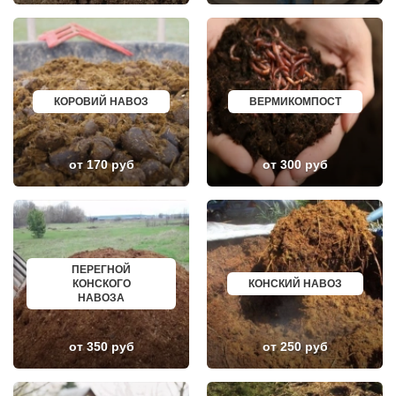
ЛОПАТИНСКИЙ
ПОЧИНОК
ЛОСИНО-ПЕТРОВСКИЙ
ГУСЕВ
ЛОТОШИНО
КАНАШ
ЛУКИНО
КУРГАНИНСК
ЛУНЕВО
ЩЕКИНО
ЛУХОВИЦЫ
ДИМИТРОВГРАД
ЛЫТКАРИНО
СИМ
ЛЬВОВСКИЙ
МАЛОЯРОСЛАВЕЦ
КОРОВИЙ НАВОЗ
ВЕРМИКОМПОСТ
ЛЮБЕРЦЫ
МАРИИНСК
ЛЮБУЧАНЫ
МИНУСИНСК
МАЛАХОВКА
ВЕРХНЯЯ ПЫШМА
МАЛИНО
РОССОШЬ
от 170 руб
от 300 руб
МАМЫРИ
УСТЬ ЛАБИНСК
МАРФИНО
КОМСОМОЛЬСК
МЕНДЕЛЕЕВО
РЖЕВ
МЕШКОВО
АЛЕКСЕЕВКА
МЕЩЕРИНО
ВЯЗЬМА
МИХНЕВО
ИШИМ
МИШЕРОНСКИЙ
ПОКРОВ
МОЖАЙСК
ЗЕЛЕНОДОЛЬСК
ПЕРЕГНОЙ
МОЛОДЕЖНЫЙ
ЛИВНЫ
КОНСКОГО
КОНСКИЙ НАВОЗ
МОЛОКОВО
БОБРОВ
НАВОЗА
МОНИНО
ЛИСКИ
МОСКОВСКИЙ
КУЗНЕЦК
МУХАНОВО
БАЛАШОВ
от 350 руб
от 250 руб
МЫТИЩИ
ВЫШНИЙ ВОЛОЧЕК
НАРО-ФОМИНСК
БЕЛОЯРСКИЙ
НАХАБИНО
ГУСЬ ХРУСТАЛЬНЫЙ