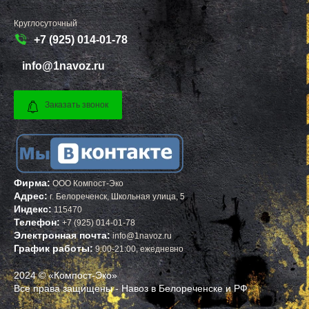
ТАЛДОМ
БЕЛЕБЕЙ
ТЕКСТИЛЬЩИК
ПРИМОРСК
ТЕМПЫ
ЯСНЫЙ
Круглосуточный
ТИШКОВО
ВЕРЕЩАГИНО
+7 (925) 014-01-78
ТОМИЛИНО
ГУБАХА
ТРОИЦК
УЗЛОВАЯ
info@1navoz.ru
ТРОИЦКОЕ
САЛЕХАРД
ТУГОЛЕССКИЙ БОР
ПРОКОПЬЕВСК
ТУПИКОВО
СЕМЕНОВ
ТУЧКОВО
СТАРАЯ РУССА
Заказать звонок
УВАРОВКА
КРАСНОКАМСК
УДЕЛЬНАЯ
АПАТИТЫ
УЗУНОВО
БАЛАХНА
УСПЕНСКОЕ
МИЛЛЕРОВО
ФИРСАНОВКА
НОВОУРАЛЬСК
ФОМИНСКОЕ
ТАЛИЦА
ФОСФОРИТНЫЙ
ИНКЕРМАН
Фирма:
ООО Компост-Эко
ФРЯЗИНО
ЯЛУТОРОВСК
Адрес:
г.
Белореченск
,
Школьная улица, 5
ФРЯНОВО
КОПЕЙСК
Индекс:
115470
ХИМКИ
САТКА
ХОРЛОВО
АХТУБИНСК
Телефон:
+7 (925) 014-01-78
ХОТЬКОВО
ИШИМБАЙ
Электронная почта:
info@1navoz.ru
ЧЕРЕПОВО
БИРОБИДЖАН
График работы:
9:00-21:00, ежедневно
ЧЕРКИЗОВО
ШАРЫПОВО
ЧЕРНОГОЛОВКА
ВАЛДАЙ
2024 © «Компост-Эко»
ЧЕРНОЕ
КУЙБЫШЕВ
ЧЕРУСТИ
СОЛИКАМСК
Все права защищены - Навоз в Белореченске и РФ.
ЧЕХОВ
РОСЛАВЛЬ