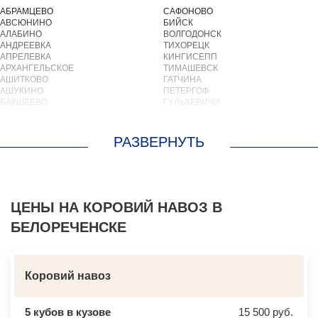
АБРАМЦЕВО
САФОНОВО
АВСЮНИНО
БИЙСК
АЛАБИНО
ВОЛГОДОНСК
АНДРЕЕВКА
ТИХОРЕЦК
АПРЕЛЕВКА
КИНГИСЕПП
АРХАНГЕЛЬСКОЕ
ТИМАШЕВСК
АШИТКОВО
ГАТЧИНА
АШУКИНО
ПЕТЕРГОФ
БАКШЕЕВО
ГУЛЬКЕВИЧИ
БАЛАШИХА
ВЫКСА
БАРВИХА
БЕРЕЗОВСКИЙ
БАРЫБИНО
ВЫБОРГ
БЕЛООЗЕРСКИЙ
ТУАПСЕ
БЕЛООМУТ
ЗИМА
БЕЛЫЕ СТОЛБЫ
БРАТСК
БОГОРОДСКОЕ
СЕВЕРОДВИНСК
БОЛЬШИЕ ВЯЗЕМЫ
БАЛАКОВО
БОЛЬШИЕ ДВОРЫ
ЦЕНЫ НА КОРОВИЙ НАВОЗ В
НАХОДКА
БОЛЬШОЕ БУНЬКОВО
КОЛПИНО
БЕЛОРЕЧЕНСКЕ
БОРОДИНО
ЕЙСК
БОТАКОВО
ВОЛЖСК
БРОННИЦЫ
НОВЫЙ УРЕНГОЙ
БУРЦЕВО
ЛЮБИМ
БУТОВО
ОСТРОВ
Коровий навоз
БЫКОВО
АЗОВ
БЫЛОВО
ЛАБИНСК
ВАЛУЕВО
КСТОВО
5 кубов в кузове
15 500 руб.