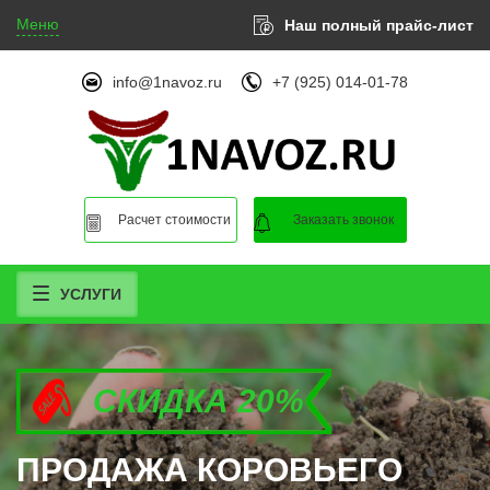
Меню
Наш полный прайс-лист
info@1navoz.ru
+7 (925) 014-01-78
Расчет стоимости
Заказать звонок
УСЛУГИ
СКИДКА 20%
СКИДКА 20%
СКИДКА 20%
ПРОДАЖА КОРОВЬЕГО
ПРОДАЖА КОРОВЬЕГО
ПРОДАЖА КОРОВЬЕГО