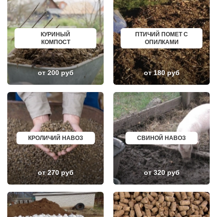
НЕКРАСОВКА
ИЗБЕРБАШ
НЕКРАСОВСКИЙ
НАЗРАНЬ
НЕМЧИНОВКА
АБИНСК
НИЖНЕЕ ВАЛУЕВО
ПЕРЕВОЗ
НОВИНКИ
ИСКИТИМ
КУРИНЫЙ
ПТИЧИЙ ПОМЕТ С
НОВОБРАТЦЕВСКИЙ
СЫСЕРТЬ
КОМПОСТ
ОПИЛКАМИ
НОВОИВАНОВСКОЕ
КЫЗЫЛ
НОВОПЕТРОВСКОЕ
МИХАЙЛОВКА
НОВОПОДРЕЗКОВО
АКСАЙ
НОВОСИНЬКОВО
ПЕРЕСЛАВЛЬ ЗАЛЕССКИЙ
от 200 руб
от 180 руб
НОГИНСК
ЖУКОВ
ОБОЛЕНСК
КУРЧАТОВ
ОБУХОВО
УГЛИЧ
ОДИНЦОВО
ШЕБЕКИНО
ОЖЕРЕЛЬЕ
БЕЛОВО
ОКТЯБРЬСКИЙ
СОКОЛ
ОПАЛИХА
ОЗЕРСК
ОРЕХОВО-ЗУЕВО
ОКТЯБРЬСК
КРОЛИЧИЙ НАВОЗ
СВИНОЙ НАВОЗ
ОСТРОВЦЫ
КИМРЫ
ПАВЛОВСКАЯ СЛОБОДА
КОТЛАС
ПАВЛОВСКИЙ ПОСАД
УСТЬ ИЛИМСК
ПЕНИНО
ШАДРИНСК
ПЕРВОМАЙСКОЕ
ДАНКОВ
от 270 руб
от 320 руб
ПЕРЕСВЕТ
МИЧУРИНСК
ПЕСКИ
ВЯЗНИКИ
ПИРОГОВСКИЙ
ГОРОДЕЦ
ПОВАРОВО
САСОВО
ПОДОЛЬСК
СУХОЙ ЛОГ