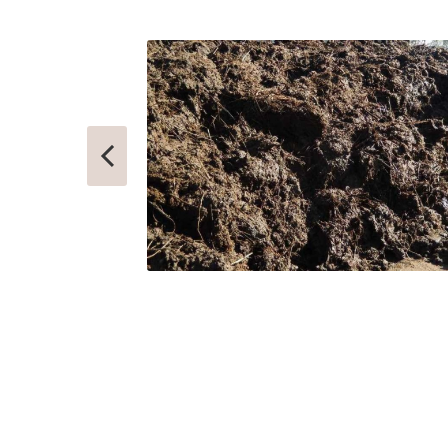
ГЛАГОЛЕВО
РУБЛЕВО
ГЛЕБОВСКИЙ
РУЗА
ГОЛИЦИНО
РЯЗАНОВС
ГОРКИ ЛЕНИНСКИЕ
СВЕРДЛОВ
ГОРКИ-10
СЕВЕРНЫЙ
ДАВЫДОВО
СЕЛО ЯМ
ДЕДЕНЕВО
СЕЛЯТИНО
ДЕДОВСК
СЕРГИЕВ П
ДЕМИХОВО
СЕРЕБРЯН
ДЗЕРЖИНСКИЙ
СЕРПУХОВ
ДМИТРОВ
СКОРОПУС
ДОЛГОПРУДНЫЙ
СНЕГИРИ
ДОМОДЕДОВО
СОЛНЕЧНО
ДОРОХОВО
СОЛНЦЕВО
ДРЕЗНА
СОФРИНО
ДРУЖБА
СОФЬИНО
ДУБКИ
СТАРАЯ КУ
ДУБНА
СТАРБЕЕВО
ДУБОВАЯ РОЩА
СТАРЫЙ ГО
ЕГОРЬЕВСК
СТОЛБОВА
ЖЕЛЕЗНОДОРОЖНЫЙ
СТУПИНО
ЖИЛЕВО
СХОДНЯ
ЖУКОВСКИЙ
СЫЧЕВО
ЗАГОРЯНСКИЙ
ТАЛДОМ
ЗАПРУДНЯ
ТЕКСТИЛЬ
ЗАРАЙСК
ТЕМПЫ
ЗАРЕЧЬЕ
ТИШКОВО
ЗВЕНИГОРОД
ТОМИЛИНО