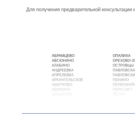
Для получения предварительной консультации 
АБРАМЦЕВО
ОПАЛИХА
АВСЮНИНО
ОРЕХОВО-З
АЛАБИНО
ОСТРОВЦЫ
АНДРЕЕВКА
ПАВЛОВСКА
АПРЕЛЕВКА
ПАВЛОВСКИ
АРХАНГЕЛЬСКОЕ
ПЕНИНО
АШИТКОВО
ПЕРВОМАЙ
АШУКИНО
ПЕРЕСВЕТ
БАКШЕЕВО
ПЕСКИ
БАЛАШИХА
ПИРОГОВС
БАРВИХА
ПОВАРОВО
БАРЫБИНО
ПОДОЛЬСК
БЕЛООЗЕРСКИЙ
ПОЛУШКИН
БЕЛООМУТ
ПОСЕЛОК В
БЕЛЫЕ СТОЛБЫ
ПОСЕЛОК Б
БОГОРОДСКОЕ
ПОСЕЛОК Б
БОЛЬШИЕ ВЯЗЕМЫ
ПОСЕЛОК В