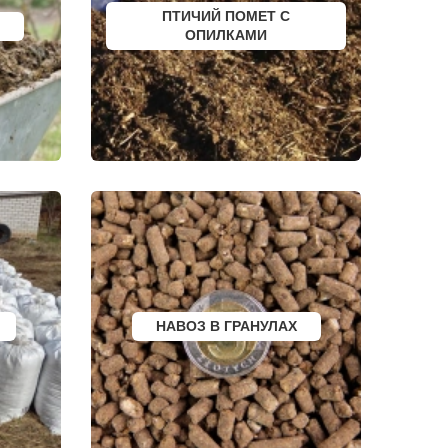
ЮРЬЕВ-ПОЛЬСКИЙ
ПТИЧИЙ ПОМЕТ С
ФУРМАНОВ
ОПИЛКАМИ
НИЖНЕУДИНСК
РСК
ШЕЛЕХОВ
УРЖУМ
ЛЕБЕДЯНЬ
ЛЫСКОВО
КАЛАЧИНСК
СОРОЧИНСК
ГОРНОЗАВОДСК
ВЕРХНИЙ ТАГИЛ
КАРПИНСК
БЕЛЕВ
ДОНСКОЙ
СТАРОДУБ
БУТУРЛИНОВКА
ТАЙШЕТ
ГВАРДЕЙСК
СУХИНИЧИ
ОСИННИКИ
НАВОЗ В ГРАНУЛАХ
МОРОЗОВСК
АЛАПАЕВСК
ИЗОБИЛЬНЫЙ
МОРШАНСК
БУГУЛЬМА
БУИНСК
ЛИХОСЛАВЛЬ
СУВОРОВ