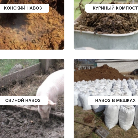
ЕС
ЛАБИНСК
КИЗИЛЮРТ
КОНСКИЙ НАВОЗ
КУРИНЫЙ КОМПОСТ
КСТОВО
МИХАЙЛОВСК
ЧАЙКОВСКИЙ
ПЕТУШКИ
РСК
НОВОЧЕРКАССК
ПРИМОРСКО АХТА
ОЛЯТОР
МИАСС
ЛЕСОСИБИРСК
АЛЬ
НАЛЬЧИК
БУДЕННОВСК
ЛИ
УССУРИЙСК
КАЛЯЗИН
ЫЙ
КАМЕНСК ШАХТИНСКИЙ
ГЛАЗОВ
КРАСНОЕ СЕЛО
РУБЦОВСК
КОЕ
ОРСК
ГУБКИН
БЕРЕЗНИКИ
КЛИНЦЫ
ЯКУТСК
УСМАНЬ
УРГ
КАМЕНСК УРАЛЬСКИЙ
КУНГУР
БАЛАБАНОВО
КАЧКАНАР
РСК
ВОЛОСОВО
КОЗЕЛЬСК
СЕРТОЛОВО
ШАРЬЯ
ПЕРВОУРАЛЬСК
ЧИСТОПОЛЬ
КИНЕЛЬ
ЕФРЕМОВ
НЕФТЕКАМСК
ЧЕРНЯХОВСК
БОГОРОДСК
ЛЕРМОНТОВ
СВИНОЙ НАВОЗ
НАВОЗ В МЕШКАХ
АРТЕМ
ТОРЖОК
ОВГОРОД
ГОРЯЧИЙ КЛЮЧ
ШУМЕРЛЯ
СК
БОРОВИЧИ
ЛЕНИНСК
К
ХАНТЫ МАНСИЙСК
ШУЯ
ДМИТРИЕВ
ТУЛУН
ЕРБУРГ
ПЕТРОПАВЛОВСК
ЧЕРЕМХОВО
КАМЧАТСКИЙ
ПРОХЛАДНЫЙ
АПШЕРОНСК
МЕЖДУРЕЧЕНСК