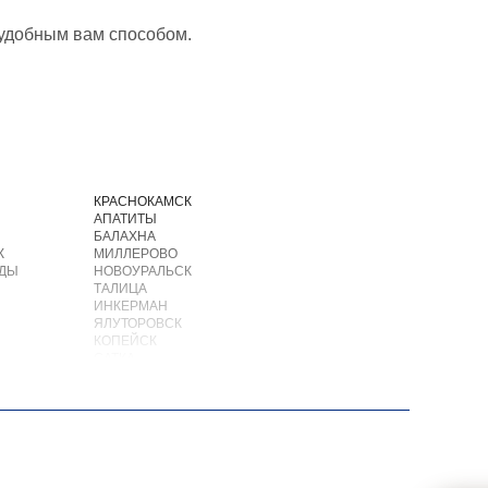
 удобным вам способом.
И
КРАСНОКАМСК
АПАТИТЫ
БАЛАХНА
К
МИЛЛЕРОВО
ОДЫ
НОВОУРАЛЬСК
ТАЛИЦА
ИНКЕРМАН
ЯЛУТОРОВСК
КОПЕЙСК
САТКА
АХТУБИНСК
ИШИМБАЙ
БИРОБИДЖАН
ШАРЫПОВО
ВАЛДАЙ
КУЙБЫШЕВ
СОЛИКАМСК