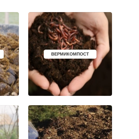
СОРТАВАЛА
КАЛТАН
ЮРГА
ВЯТСКИЕ ПОЛЯНЫ
ОЛЕНЕГОРСК
ЛЫСЬВА
НЕРЮНГРИ
АРСК
УДОМЛЯ
АМУРСК
ЧЕБАРКУЛЬ
ВЕРМИКОМПОСТ
НОЯБРЬСК
ГОРОХОВЕЦ
КАЛАЧ
БАЛТИЙСК
ЛЮДИНОВО
МЕЩОВСК
ЕЛИЗОВО
КИСЕЛЕВСК
БОГОТОЛ
РУЗАЕВКА
БУГУРУСЛАН
АРТЕМОВСКИЙ
КРАСНОТУРЬИНСК
СЕВЕРСК
ВЕНЕВ
БЕЛОКУРИХА
 АМУРЕ
КОРЯЖМА