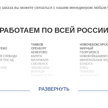
и заказа вы можете связаться с нашим менеджером любым
РАБОТАЕМ ПО ВСЕЙ РОССИ
ТАМБОВ
НОВОЧЕБОКСАРСК
УЕВО
ОРЕНБУРГ
МИРНЫЙ
КЕМЕРОВО
ГЕОРГИЕВСК
Я СЛОБОДА
КАЛУГА
НОВОКУЙБЫШЕВС
Й ПОСАД
МАХАЧКАЛА
МИНЕРАЛЬНЫЕ В
СМОЛЕНСК
ЕЛАБУГА
СКОЕ
ЧЕБОКСАРЫ
ЕЛЕЦ
ВОЛОГДА
ПАВЛОВО
ВЛАДИВОСТОК
КИСЛОВОДСК
КИЙ
ОРЁЛ
КРОПОТКИН
АСТРАХАНЬ
УСОЛЬЕ
ОРЛОВ
НИЖНЕВАРТОВСК
О
КОСТРОМА
КОРЕНОВСК
ОСКРЕСЕНСКОЕ
ПСКОВ
ПИОНЕРСКИЙ
ИОКОМБИНАТА
ВЕЛИКИЙ НОВГОРОД
КИРИШИ
ОЛЬШЕВИК
НАБЕРЕЖНЫЕ ЧЕЛНЫ
САРОВ
ОЛОДАРСКОГО
МУРМАНСК
ЧАПАЕВСК