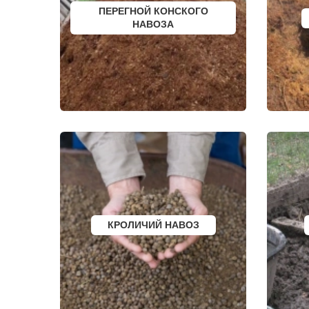
КРАТОВО
ШИШКИН Л
ПЕРЕГНОЙ КОНСКОГО
КРЮКОВО
ЩЕЛКОВО
НАВОЗА
КУБИНКА
ЩЕРБИНКА
КУПАВНА
ЭЛЕКТРОГО
КУРОВСКОЕ
ЭЛЕКТРОИЗ
ЛЕСНОЙ
ЭЛЕКТРОСТ
ЛЕТОВО
ЭЛЕКТРОУГ
ЛИКИНО-ДУЛЕВО
ЮБИЛЕЙН
ЛОБАНОВО
ЮПИТЕР
ЛОБНЯ
ЯКОВЛЕВС
ЛОПАТИНСКИЙ
ЯХРОМА
ЛОСИНО-ПЕТРОВСКИЙ
АНАПА
ЛОТОШИНО
ЕКАТЕРИНБ
ЛУКИНО
КРАСНОДАР
ЛУНЕВО
НОВОСИБИ
ЛУХОВИЦЫ
ВОРОНЕЖ
ЛЫТКАРИНО
ИРКУТСК
ЛЬВОВСКИЙ
РОСТОВ
ЛЮБЕРЦЫ
САМАРА
ЛЮБУЧАНЫ
НЕЯ
КРОЛИЧИЙ НАВОЗ
МАЛАХОВКА
ВОЛГОГРАД
МАЛИНО
НИЖНИЙ Н
МАМЫРИ
КРАСНОЯР
МАРФИНО
ЧЕЛЯБИНС
МЕНДЕЛЕЕВО
УФА
МЕШКОВО
САНКТ-ПЕТ
МЕЩЕРИНО
ПЕРМЬ
МИХНЕВО
КАЗАНЬ