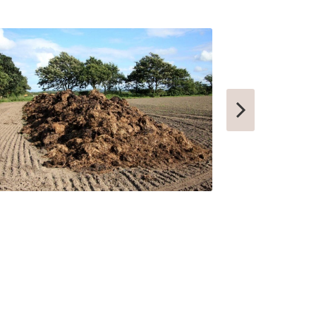
КОНДРОВО
ТАШТАГОЛ
УСИНСК
НОВОТРОИЦК
ЗАРЕЧНЫЙ
НЫТВА
АРАМИЛЬ
КОТОВО
ФРОЛОВО
СЕМИЛУКИ
УСТЬ-КУТ
СЛОБОДСКОЙ
ПИКАЛЕВО
К
КОВЫЛКИНО
ПОЛЯРНЫЙ
ЫЙ
КУЛЕБАКИ
СЕРГАЧ
ПОРХОВ
РЫБНОЕ
АТКАРСК
ЕРШОВ
ГУБКИНСКИЙ
ЗАРИНСК
НОВОЗЫБКОВ
КИРИЛЛОВ
ЕССКИЙ
БОГУЧАР
БОРОВСК
И
МЕДЫНЬ