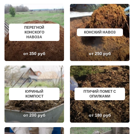
ЖИЛЕВО
ХАСАВЮРТ
ЖУКОВСКИЙ
УХТА
ЗАГОРЯНСКИЙ
НОРИЛЬСК
ЗАПРУДНЯ
РЕЖ
ЗАРАЙСК
НОВОАЛТАЙСК
ПЕРЕГНОЙ
ЗАРЕЧЬЕ
НЕВИННОМЫССК
КОНСКОГО
КОНСКИЙ НАВОЗ
ЗВЕНИГОРОД
ГОРНО АЛТАЙСК
НАВОЗА
ЗЕЛЕНОГРАД
КИНЕШМА
ЗЕЛЕНОГРАДСКИЙ
СЕРОВ
ЗНАМЯ ОКТЯБРЯ
АЛЬМЕТЬЕВСК
ИВАНТЕЕВКА
ГРОЗНЫЙ
от 350 руб
от 250 руб
ИКША
ЗЛАТОУСТ
ИСТРА
НОВОЧЕБОКСАРСК
КАЛИНИНЕЦ
МИРНЫЙ
КАШИРА
ГЕОРГИЕВСК
КИЕВСКИЙ
НОВОКУЙБЫШЕВСК
КЛИМОВСК
МИНЕРАЛЬНЫЕ ВОДЫ
КЛИН
ЕЛАБУГА
КЛЯЗЬМА
ЕЛЕЦ
КУРИНЫЙ
ПТИЧИЙ ПОМЕТ С
КНУТОВО
ПАВЛОВО
КОМПОСТ
ОПИЛКАМИ
КОЖИНО
КИСЛОВОДСК
КОКОШКИНО
КРОПОТКИН
КОЛЮБАКИНО
УСОЛЬЕ
КОММУНАРКА
НИЖНЕВАРТОВСК
от 200 руб
от 180 руб
КОНСТАНТИНОВО
КОРЕНОВСК
КОРЕНЕВО
ПИОНЕРСКИЙ
КОРОЛЕВ
КИРИШИ
КОСИНО
САРОВ