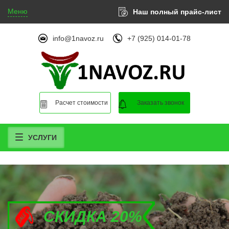
Меню
Наш полный прайс-лист
info@1navoz.ru
+7 (925) 014-01-78
Расчет стоимости
Заказать звонок
УСЛУГИ
СКИДКА 20%
СКИДКА 20%
СКИДКА 20%