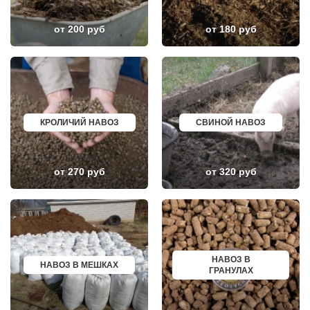
ЛОПАТИНСКИЙ
ПОЧИНОК
ЛОСИНО-ПЕТРОВСКИЙ
ГУСЕВ
ЛОТОШИНО
КАНАШ
от 200 руб
от 180 руб
ЛУКИНО
КУРГАНИНСК
ЛУНЕВО
ЩЕКИНО
ЛУХОВИЦЫ
ДИМИТРОВГРАД
ЛЫТКАРИНО
СИМ
ЛЬВОВСКИЙ
МАЛОЯРОСЛАВЕЦ
ЛЮБЕРЦЫ
МАРИИНСК
ЛЮБУЧАНЫ
МИНУСИНСК
МАЛАХОВКА
ВЕРХНЯЯ ПЫШМА
КРОЛИЧИЙ НАВОЗ
СВИНОЙ НАВОЗ
МАЛИНО
РОССОШЬ
МАМЫРИ
УСТЬ ЛАБИНСК
МАРФИНО
КОМСОМОЛЬСК
МЕНДЕЛЕЕВО
РЖЕВ
от 270 руб
от 320 руб
МЕШКОВО
АЛЕКСЕЕВКА
МЕЩЕРИНО
ВЯЗЬМА
МИХНЕВО
ИШИМ
МИШЕРОНСКИЙ
ПОКРОВ
МОЖАЙСК
ЗЕЛЕНОДОЛЬСК
МОЛОДЕЖНЫЙ
ЛИВНЫ
МОЛОКОВО
БОБРОВ
МОНИНО
ЛИСКИ
НАВОЗ В
МОСКОВСКИЙ
КУЗНЕЦК
НАВОЗ В МЕШКАХ
ГРАНУЛАХ
МУХАНОВО
БАЛАШОВ
МЫТИЩИ
ВЫШНИЙ ВОЛОЧЕК
НАРО-ФОМИНСК
БЕЛОЯРСКИЙ
НАХАБИНО
ГУСЬ ХРУСТАЛЬНЫЙ