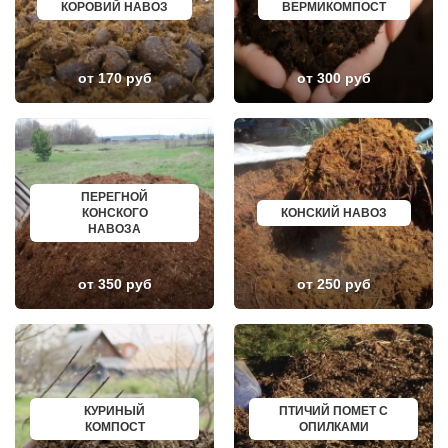
КОРОВИЙ НАВОЗ
ВЕРМИКОМПОСТ
КЛИН
ЕЛАБУГА
КЛЯЗЬМА
ЕЛЕЦ
КНУТОВО
ПАВЛОВО
КОЖИНО
КИСЛОВОДСК
КОКОШКИНО
КРОПОТКИН
от 170 руб
от 300 руб
КОЛЮБАКИНО
УСОЛЬЕ
КОММУНАРКА
НИЖНЕВАРТОВСК
КОНСТАНТИНОВО
КОРЕНОВСК
КОРЕНЕВО
ПИОНЕРСКИЙ
КОРОЛЕВ
КИРИШИ
КОСИНО
САРОВ
КОТЕЛЬНИКИ
ЧАПАЕВСК
ПЕРЕГНОЙ
КРАСКОВО
АЛЕКСИН
КОНСКОГО
КОНСКИЙ НАВОЗ
КРАСНАЯ ПАХРА
БЕЛОРЕЧЕНСК
НАВОЗА
КРАСНОАРМЕЙСК
БОЛЬШОЙ КАМЕНЬ
КРАСНОГОРСК
КИРЖАЧ
КРАСНОЗАВОДСК
ПРИОЗЕРСК
КРАСНОЗНАМЕНСК
САЛЬСК
от 350 руб
от 250 руб
КРАТОВО
ТОБОЛЬСК
КРЮКОВО
ВОТКИНСК
КУБИНКА
КИЗЛЯР
КУПАВНА
БЕРДСК
КУРОВСКОЕ
НЕФТЕЮГАНСК
ЛЕСНОЙ
ВОЛХОВ
ЛЕТОВО
САЛАВАТ
ЛИКИНО-ДУЛЕВО
СОСНОВЫЙ БОР
КУРИНЫЙ
ПТИЧИЙ ПОМЕТ С
ЛОБАНОВО
РЕВДА
КОМПОСТ
ОПИЛКАМИ
ЛОБНЯ
ГАГАРИН