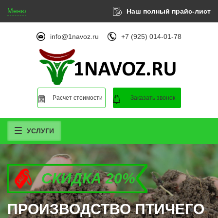
Меню
Наш полный прайс-лист
info@1navoz.ru
+7 (925) 014-01-78
Расчет стоимости
Заказать звонок
УСЛУГИ
СКИДКА 20%
СКИДКА 20%
СКИДКА 20%
ПРОИЗВОДСТВО ПТИЧЕГО
ПРОИЗВОДСТВО ПТИЧЕГО
ПРОИЗВОДСТВО ПТИЧЕГО