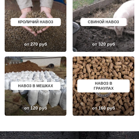
МУХАНОВО
БАЛАШОВ
МЫТИЩИ
ВЫШНИЙ ВОЛОЧЕК
НАРО-ФОМИНСК
БЕЛОЯРСКИЙ
НАХАБИНО
ГУСЬ ХРУСТАЛЬНЫЙ
НЕКРАСОВКА
ИЗБЕРБАШ
КРОЛИЧИЙ НАВОЗ
СВИНОЙ НАВОЗ
НЕКРАСОВСКИЙ
НАЗРАНЬ
НЕМЧИНОВКА
АБИНСК
НИЖНЕЕ ВАЛУЕВО
ПЕРЕВОЗ
НОВИНКИ
ИСКИТИМ
от 270 руб
от 320 руб
НОВОБРАТЦЕВСКИЙ
СЫСЕРТЬ
НОВОИВАНОВСКОЕ
КЫЗЫЛ
НОВОПЕТРОВСКОЕ
МИХАЙЛОВКА
НОВОПОДРЕЗКОВО
АКСАЙ
НОВОСИНЬКОВО
ПЕРЕСЛАВЛЬ ЗАЛЕССКИЙ
НОГИНСК
ЖУКОВ
ОБОЛЕНСК
КУРЧАТОВ
ОБУХОВО
УГЛИЧ
НАВОЗ В
НАВОЗ В МЕШКАХ
ОДИНЦОВО
ШЕБЕКИНО
ГРАНУЛАХ
ОЖЕРЕЛЬЕ
БЕЛОВО
ОКТЯБРЬСКИЙ
СОКОЛ
ОПАЛИХА
ОЗЕРСК
ОРЕХОВО-ЗУЕВО
ОКТЯБРЬСК
от 120 руб
от 160 руб
ОСТРОВЦЫ
КИМРЫ
ПАВЛОВСКАЯ СЛОБОДА
КОТЛАС
ПАВЛОВСКИЙ ПОСАД
УСТЬ ИЛИМСК
ПЕНИНО
ШАДРИНСК
ПЕРВОМАЙСКОЕ
ДАНКОВ
ПЕРЕСВЕТ
МИЧУРИНСК