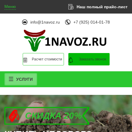
Меню
Наш полный прайс-лист
info@1navoz.ru
+7 (925) 014-01-78
Расчет стоимости
Заказать звонок
УСЛУГИ
СКИДКА 20%
СКИДКА 20%
СКИДКА 20%