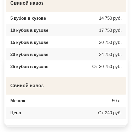
БУТОВО
ОСТРОВ
Свиной навоз
БЫКОВО
АЗОВ
БЫЛОВО
ЛАБИНСК
ВАЛУЕВО
КСТОВО
5 кубов в кузове
14 750 руб.
ВАТУТИНКИ
ЧАЙКОВСКИЙ
ВЕРБИЛКИ
НОВОЧЕРКАССК
10 кубов в кузове
17 750 руб.
ВЕРЕЙКА
МИАСС
ВЕРЕЯ
НАЛЬЧИК
ВЕРХНЕЕ МЯЧКОВО
УССУРИЙСК
15 кубов в кузове
20 750 руб.
ВЕРХОВЬЕ
КАМЕНСК ШАХТИНСКИЙ
ВИДНОЕ
КРАСНОЕ СЕЛО
ВИШНЯКОВСКИЕ ДАЧИ
ОРСК
20 кубов в кузове
24 750 руб.
ВЛАСЬЕВО
БЕРЕЗНИКИ
ВНУКОВО
ЯКУТСК
25 кубов в кузове
От 30 750 руб.
ВОЛОКОЛАМСК
КАМЕНСК УРАЛЬСКИЙ
ВОРОНОВО
БАЛАБАНОВО
ВОСКРЕСЕНСК
ВОЛОСОВО
ВОСТОЧНЫЙ
СЕРТОЛОВО
Свиной навоз
ВОСТРЯКОВО
ПЕРВОУРАЛЬСК
ВОСХОД
КИНЕЛЬ
ВЫСОКОВСК
НЕФТЕКАМСК
Мешок
50 л.
ГАЗОПРОВОД
БОГОРОДСК
ГЛАГОЛЕВО
АРТЕМ
ГЛЕБОВСКИЙ
ГОРЯЧИЙ КЛЮЧ
Цена
От 240 руб.
ГОЛИЦИНО
БОРОВИЧИ
ГОРКИ ЛЕНИНСКИЕ
ХАНТЫ МАНСИЙСК
ГОРКИ-10
ДМИТРИЕВ
ДАВЫДОВО
ПЕТРОПАВЛОВСК КАМЧАТСКИЙ