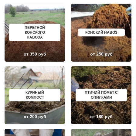
ЛЕТОВО
САЛАВАТ
ЛИКИНО-ДУЛЕВО
СОСНОВЫЙ БОР
ЛОБАНОВО
РЕВДА
ЛОБНЯ
ГАГАРИН
ЛОПАТИНСКИЙ
ПОЧИНОК
ЛОСИНО-ПЕТРОВСКИЙ
ГУСЕВ
ПЕРЕГНОЙ
ЛОТОШИНО
КАНАШ
КОНСКОГО
КОНСКИЙ НАВОЗ
ЛУКИНО
КУРГАНИНСК
НАВОЗА
ЛУНЕВО
ЩЕКИНО
ЛУХОВИЦЫ
ДИМИТРОВГРАД
ЛЫТКАРИНО
СИМ
от 350 руб
от 250 руб
ЛЬВОВСКИЙ
МАЛОЯРОСЛАВЕЦ
ЛЮБЕРЦЫ
МАРИИНСК
ЛЮБУЧАНЫ
МИНУСИНСК
МАЛАХОВКА
ВЕРХНЯЯ ПЫШМА
МАЛИНО
РОССОШЬ
МАМЫРИ
УСТЬ ЛАБИНСК
МАРФИНО
КОМСОМОЛЬСК
МЕНДЕЛЕЕВО
РЖЕВ
КУРИНЫЙ
ПТИЧИЙ ПОМЕТ С
МЕШКОВО
АЛЕКСЕЕВКА
КОМПОСТ
ОПИЛКАМИ
МЕЩЕРИНО
ВЯЗЬМА
МИХНЕВО
ИШИМ
МИШЕРОНСКИЙ
ПОКРОВ
МОЖАЙСК
ЗЕЛЕНОДОЛЬСК
от 200 руб
от 180 руб
МОЛОДЕЖНЫЙ
ЛИВНЫ
МОЛОКОВО
БОБРОВ
МОНИНО
ЛИСКИ
МОСКОВСКИЙ
КУЗНЕЦК