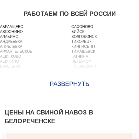
РАБОТАЕМ ПО ВСЕЙ РОССИИ
АБРАМЦЕВО
САФОНОВО
АВСЮНИНО
БИЙСК
АЛАБИНО
ВОЛГОДОНСК
АНДРЕЕВКА
ТИХОРЕЦК
АПРЕЛЕВКА
КИНГИСЕПП
АРХАНГЕЛЬСКОЕ
ТИМАШЕВСК
АШИТКОВО
ГАТЧИНА
АШУКИНО
ПЕТЕРГОФ
БАКШЕЕВО
ГУЛЬКЕВИЧИ
БАЛАШИХА
ВЫКСА
БАРВИХА
БЕРЕЗОВСКИЙ
БАРЫБИНО
ВЫБОРГ
БЕЛООЗЕРСКИЙ
ТУАПСЕ
БЕЛООМУТ
ЗИМА
БЕЛЫЕ СТОЛБЫ
БРАТСК
БОГОРОДСКОЕ
СЕВЕРОДВИНСК
БОЛЬШИЕ ВЯЗЕМЫ
БАЛАКОВО
БОЛЬШИЕ ДВОРЫ
ЦЕНЫ НА СВИНОЙ НАВОЗ В
НАХОДКА
БОЛЬШОЕ БУНЬКОВО
КОЛПИНО
БЕЛОРЕЧЕНСКЕ
БОРОДИНО
ЕЙСК
БОТАКОВО
ВОЛЖСК
БРОННИЦЫ
НОВЫЙ УРЕНГОЙ
БУРЦЕВО
ЛЮБИМ